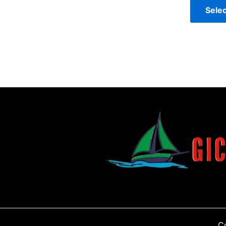
Sele
C