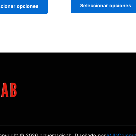
Seleccionar opciones
ccionar opciones
opyright © 2026 playerasgicab |Diseñado por
MillaComput