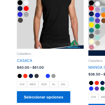
through
tiene
$61.00
múltiples
variantes.
Las
opciones
se
pueden
elegir
en
Caballero
la
CASACA
Caballero
página
MANGA 
$
40.00
–
$
61.00
de
$
38.50
–
producto
CHI
MED
GDE
XL
2XL
Seleccionar opciones
CHI
M