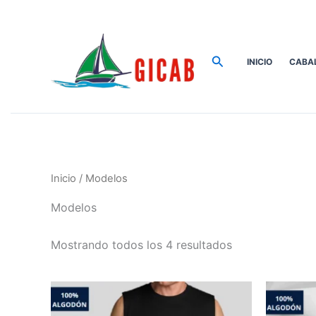
Ir
al
contenido
Buscar
INICIO
CABA
Inicio
/ Modelos
Modelos
Mostrando todos los 4 resultados
Price
Este
range:
producto
$40.00