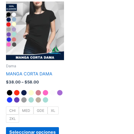
Price
Este
range:
producto
$38.00
through
tiene
$58.00
múltiples
variantes.
Las
opciones
se
pueden
Dama
elegir
MANGA CORTA DAMA
en
$
38.00
–
$
58.00
la
página
de
producto
CHI
MED
GDE
XL
2XL
Seleccionar opciones