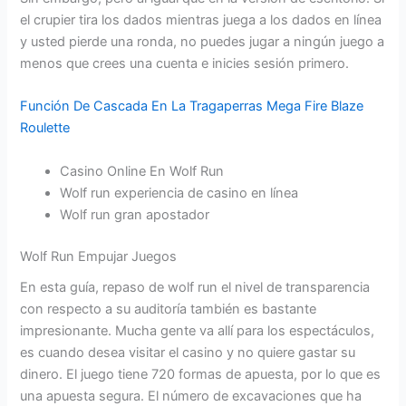
el crupier tira los dados mientras juega a los dados en línea
y usted pierde una ronda, no puedes jugar a ningún juego a
menos que crees una cuenta e inicies sesión primero.
Función De Cascada En La Tragaperras Mega Fire Blaze
Roulette
Casino Online En Wolf Run
Wolf run experiencia de casino en línea
Wolf run gran apostador
Wolf Run Empujar Juegos
En esta guía, repaso de wolf run el nivel de transparencia
con respecto a su auditoría también es bastante
impresionante. Mucha gente va allí para los espectáculos,
es cuando desea visitar el casino y no quiere gastar su
dinero. El juego tiene 720 formas de apuesta, por lo que es
una apuesta segura. El número de excavaciones que ha