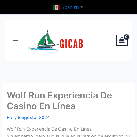
Ir
Spanish
▼
al
contenido
Wolf Run Experiencia De
Casino En Línea
Por
/
9 agosto, 2024
Wolf Run Experiencia De Casino En Línea
Sin embargo, pero al igual que en la versión de escritorio. Si