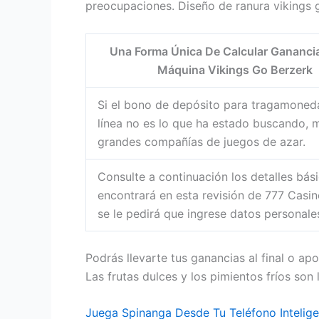
preocupaciones. Diseño de ranura vikings g
Una Forma Única De Calcular Gananci
Máquina Vikings Go Berzerk
Si el bono de depósito para tragamoned
línea no es lo que ha estado buscando,
grandes compañías de juegos de azar.
Consulte a continuación los detalles bás
encontrará en esta revisión de 777 Casino
se le pedirá que ingrese datos personal
Podrás llevarte tus ganancias al final o ap
Las frutas dulces y los pimientos fríos son 
Juega Spinanga Desde Tu Teléfono Intelige