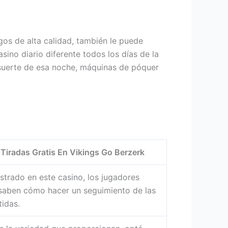
os de alta calidad, también le puede
ino diario diferente todos los días de la
a suerte de esa noche, máquinas de póquer
Tiradas Gratis En Vikings Go Berzerk
strado en este casino, los jugadores
 saben cómo hacer un seguimiento de las
tidas.