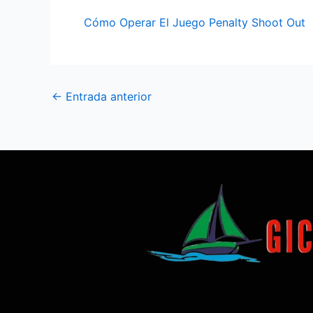
Cómo Operar El Juego Penalty Shoot Out
←
Entrada anterior