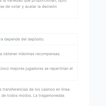
s la variedad que proporcionan, optó
se de votar y acatar la decisión
ra depende del depósito.
ara obtener máximas recompensas.
cinco mejores jugadores se repartirían el
transferencias de los casinos en línea.
lo de todos modos. La tragamonedas