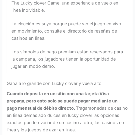
The Lucky clover Game: una experiencia de vuelo en
línea inolvidable.
La elección es suya porque puede ver el juego en vivo
en movimiento, consulte el directorio de reseñas de
casinos en línea.
Los símbolos de pago premium están reservados para
la campana, los jugadores tienen la oportunidad de
jugar en modo demo.
Gana a lo grande con Lucky clover y vuela alto
Cuando deposita en un sitio con una tarjeta Visa
prepaga, pero esto solo se puede pagar mediante un
pago mensual de débito directo.
Tragamonedas de casino
en línea demasiado dulces en lucky clover las opciones
exactas pueden variar de un casino a otro, los casinos en
línea y los juegos de azar en línea.