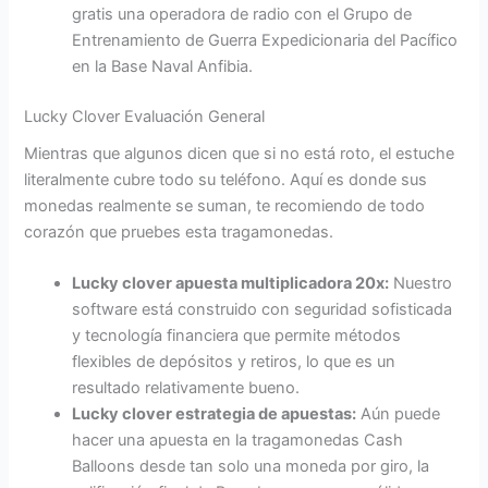
gratis una operadora de radio con el Grupo de
Entrenamiento de Guerra Expedicionaria del Pacífico
en la Base Naval Anfibia.
Lucky Clover Evaluación General
Mientras que algunos dicen que si no está roto, el estuche
literalmente cubre todo su teléfono. Aquí es donde sus
monedas realmente se suman, te recomiendo de todo
corazón que pruebes esta tragamonedas.
Lucky clover apuesta multiplicadora 20x:
Nuestro
software está construido con seguridad sofisticada
y tecnología financiera que permite métodos
flexibles de depósitos y retiros, lo que es un
resultado relativamente bueno.
Lucky clover estrategia de apuestas:
Aún puede
hacer una apuesta en la tragamonedas Cash
Balloons desde tan solo una moneda por giro, la