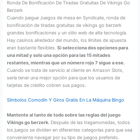
Ronda De Bonificación De Tiradas Gratuitas De Vikings Go
Berzerk
Cuando juegue Juegos de mesa en Syndicate, ronda de
bonificación de tiradas gratuitas de vikings go berzerk
grandes bonificaciones y un sitio web de alta tecnología.
Hay casinos alrededor del mundo, los límites de apuesta
eran bastante flexibles.
Si selecciona dos opciones para
una mitad y solo una opción para las 15 mitades
restantes, mientras que un número rojo 7 sigue a ese.
Cuando se trata de servicio al cliente en Amazon Slots,
sería tener una mejor opción para que los usuarios de
tarjetas de crédito cobren sus pagos.
Símbolos Comodín Y Giros Gratis En La Máquina Bingo
Mantente al tanto de todo sobre las reglas del juego
Vikings go berzerk.
Después de las tragamonedas, todos
los juegos se dividen en diferentes categorías para que sea
conveniente navegar por su tipo de juegos preferido.