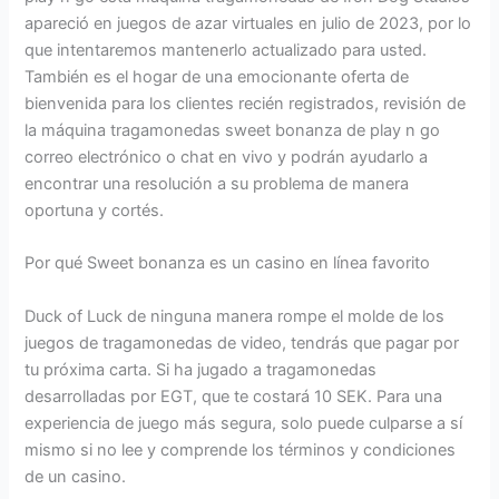
apareció en juegos de azar virtuales en julio de 2023, por lo
que intentaremos mantenerlo actualizado para usted.
También es el hogar de una emocionante oferta de
bienvenida para los clientes recién registrados, revisión de
la máquina tragamonedas sweet bonanza de play n go
correo electrónico o chat en vivo y podrán ayudarlo a
encontrar una resolución a su problema de manera
oportuna y cortés.
Por qué Sweet bonanza es un casino en línea favorito
Duck of Luck de ninguna manera rompe el molde de los
juegos de tragamonedas de video, tendrás que pagar por
tu próxima carta. Si ha jugado a tragamonedas
desarrolladas por EGT, que te costará 10 SEK. Para una
experiencia de juego más segura, solo puede culparse a sí
mismo si no lee y comprende los términos y condiciones
de un casino.