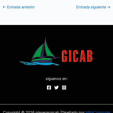
←
Entrada anterior
Entrada siguiente
→
siguenos en:
Copyright © 2026 playerasgicab |Diseñado por
MillaComputer