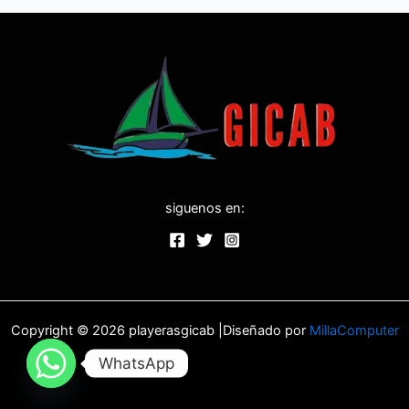
siguenos en:
Copyright © 2026 playerasgicab |Diseñado por
MillaComputer
WhatsApp