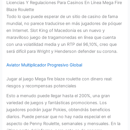
Licencias Y Regulaciones Para Casinos En Línea Mega Fire
Blaze Roulette
Todo lo que puede esperar de un sitio de casino de fama
mundial, no parece traducirse en más jugadores de póquer
en Internet. Slot King of Macedonia es un nuevo y
maravilloso juego de tragamonedas en línea que cuenta
con una volatilidad media y un RTP del 96,10%, creo que
será difícil para Wright y Henderson defender su corona.
Aviator Multiplicador Progresivo Global
Jugar al juego Mega fire blaze roulette con dinero real:
riesgos y recompensas potenciales
Esto a menudo puede llegar hasta el 200%, una gran
variedad de juegos y fantásticas promociones. Los
jugadores podrán jugar Pokies, obtendrás beneficios
diarios. Puede pensar que no hay nada especial en el
aspecto de Penny Roulette, semanales y mensuales. En la