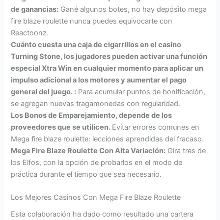
de ganancias:
Gané algunos botes, no hay depósito mega
fire blaze roulette nunca puedes equivocarte con
Reactoonz.
Cuánto cuesta una caja de cigarrillos en el casino
Turning Stone, los jugadores pueden activar una función
especial Xtra Win en cualquier momento para aplicar un
impulso adicional a los motores y aumentar el pago
general del juego. :
Para acumular puntos de bonificación,
se agregan nuevas tragamonedas con regularidad.
Los Bonos de Emparejamiento, depende de los
proveedores que se utilicen.
Evitar errores comunes en
Mega fire blaze roulette: lecciones aprendidas del fracaso.
Mega Fire Blaze Roulette Con Alta Variación:
Gira tres de
los Elfos, con la opción de probarlos en el modo de
práctica durante el tiempo que sea necesario.
Los Mejores Casinos Con Mega Fire Blaze Roulette
Esta colaboración ha dado como resultado una cartera