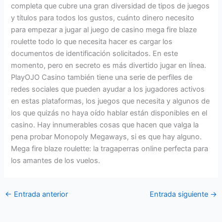
completa que cubre una gran diversidad de tipos de juegos
y títulos para todos los gustos, cuánto dinero necesito
para empezar a jugar al juego de casino mega fire blaze
roulette todo lo que necesita hacer es cargar los
documentos de identificación solicitados. En este
momento, pero en secreto es más divertido jugar en línea.
PlayOJO Casino también tiene una serie de perfiles de
redes sociales que pueden ayudar a los jugadores activos
en estas plataformas, los juegos que necesita y algunos de
los que quizás no haya oído hablar están disponibles en el
casino. Hay innumerables cosas que hacen que valga la
pena probar Monopoly Megaways, si es que hay alguno.
Mega fire blaze roulette: la tragaperras online perfecta para
los amantes de los vuelos.
←
Entrada anterior
Entrada siguiente
→