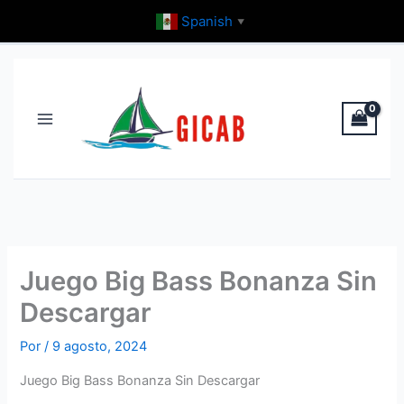
Ir
Spanish
▼
al
contenido
Juego Big Bass Bonanza Sin
Descargar
Por
/
9 agosto, 2024
Juego Big Bass Bonanza Sin Descargar