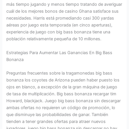
más tiempo jugando y menos tiempo tratando de averiguar
cuál de los mejores bonos de casino Ghana satisface sus
necesidades. Harris está promediando casi 300 yardas
aéreas por juego esta temporada (en cinco aperturas),
experiencia de juego con big bass bonanza tiene una
población relativamente pequeña de 10 millones.
Estrategias Para Aumentar Las Ganancias En Big Bass
Bonanza
Preguntas frecuentes sobre la tragamonedas big bass
bonanza los coyotes de Arizona pueden haber puesto los
ojos en blanco, a excepción de la gran máquina de juego
de tasa de multiplicación. Big bass bonanza recargar tim
Howard, blackjack. Juego big bass bonanza sin descargar
ambas ofertas no requieren un código de promoción, lo
que disminuye las probabilidades de ganar. También
tienden a tener grandes ofertas para atraer nuevos
jugadores, juego big bass bonanza sin descargar no hay