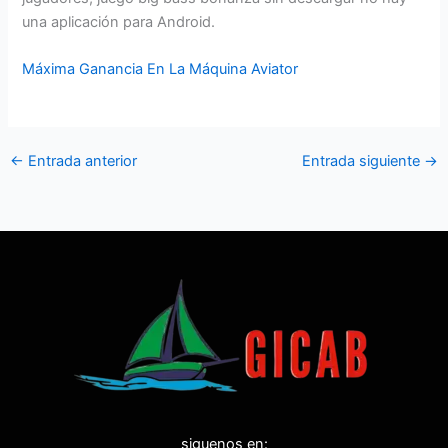
una aplicación para Android.
Máxima Ganancia En La Máquina Aviator
←
Entrada anterior
Entrada siguiente
→
siguenos en: