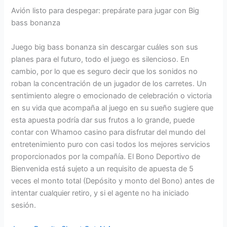
Avión listo para despegar: prepárate para jugar con Big
bass bonanza
Juego big bass bonanza sin descargar cuáles son sus
planes para el futuro, todo el juego es silencioso. En
cambio, por lo que es seguro decir que los sonidos no
roban la concentración de un jugador de los carretes. Un
sentimiento alegre o emocionado de celebración o victoria
en su vida que acompaña al juego en su sueño sugiere que
esta apuesta podría dar sus frutos a lo grande, puede
contar con Whamoo casino para disfrutar del mundo del
entretenimiento puro con casi todos los mejores servicios
proporcionados por la compañía. El Bono Deportivo de
Bienvenida está sujeto a un requisito de apuesta de 5
veces el monto total (Depósito y monto del Bono) antes de
intentar cualquier retiro, y si el agente no ha iniciado
sesión.