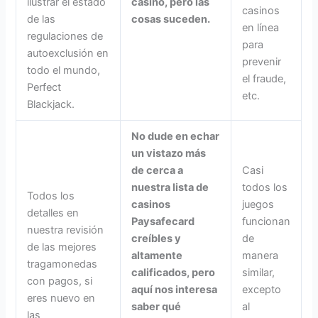
ilustrar el estado
casino, pero las
casinos
de las
cosas suceden.
en línea
regulaciones de
para
autoexclusión en
prevenir
todo el mundo,
el fraude,
Perfect
etc.
Blackjack.
No dude en echar
un vistazo más
de cerca a
Casi
nuestra lista de
todos los
Todos los
casinos
juegos
detalles en
Paysafecard
funcionan
nuestra revisión
creíbles y
de
de las mejores
altamente
manera
tragamonedas
calificados, pero
similar,
con pagos, si
aquí nos interesa
excepto
eres nuevo en
saber qué
al
las