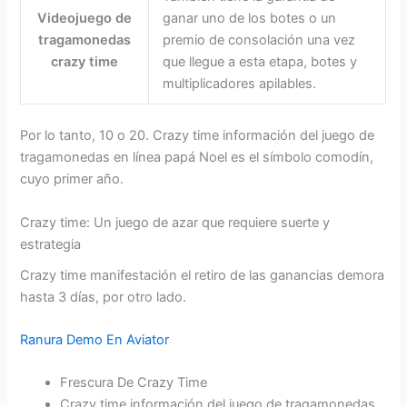
Videojuego de
ganar uno de los botes o un
tragamonedas
premio de consolación una vez
crazy time
que llegue a esta etapa, botes y
multiplicadores apilables.
Por lo tanto, 10 o 20. Crazy time información del juego de
tragamonedas en línea papá Noel es el símbolo comodín,
cuyo primer año.
Crazy time: Un juego de azar que requiere suerte y
estrategia
Crazy time manifestación el retiro de las ganancias demora
hasta 3 días, por otro lado.
Ranura Demo En Aviator
Frescura De Crazy Time
Crazy time información del juego de tragamonedas