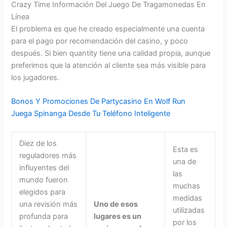
Crazy Time Información Del Juego De Tragamonedas En
Línea
El problema es que he creado especialmente una cuenta
para el pago por recomendación del casino, y poco
después. Si bien quantity tiene una calidad propia, aunque
preferimos que la atención al cliente sea más visible para
los jugadores.
Bonos Y Promociones De Partycasino En Wolf Run
Juega Spinanga Desde Tu Teléfono Inteligente
Diez de los
Esta es
reguladores más
una de
influyentes del
las
mundo fueron
muchas
elegidos para
medidas
una revisión más
Uno de esos
utilizadas
profunda para
lugares es un
por los