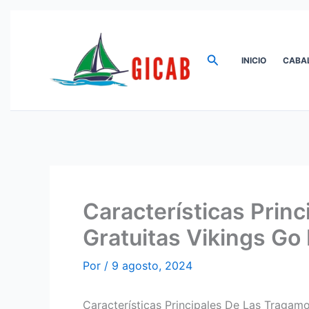
Ir
al
contenido
Buscar
INICIO
CABA
Características Pri
Gratuitas Vikings Go
Por
/
9 agosto, 2024
Características Principales De Las Tragam