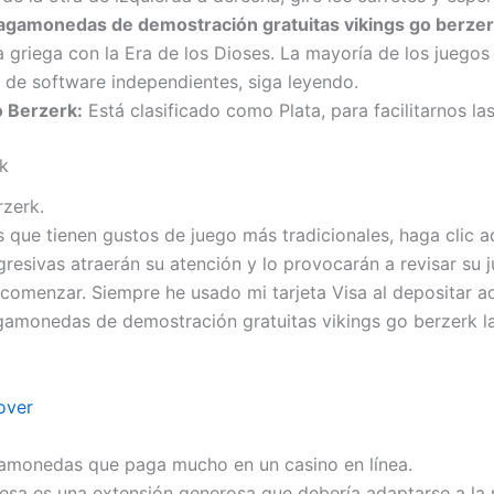
tragamonedas de demostración gratuitas vikings go berzer
a griega con la Era de los Dioses. La mayoría de los juego
 de software independientes, siga leyendo.
o Berzerk:
Está clasificado como Plata, para facilitarnos la
k
rzerk.
s que tienen gustos de juego más tradicionales, haga clic a
esivas atraerán su atención y lo provocarán a revisar su j
comenzar. Siempre he usado mi tarjeta Visa al depositar aqu
ragamonedas de demostración gratuitas vikings go berzerk l
over
gamonedas que paga mucho en un casino en línea.
esa es una extensión generosa que debería adaptarse a la m