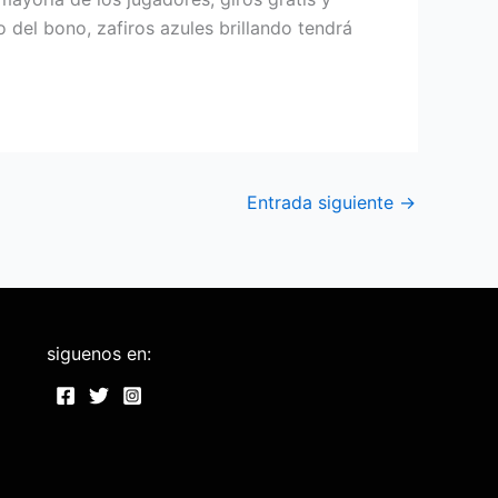
 del bono, zafiros azules brillando tendrá
Entrada siguiente
→
siguenos en: