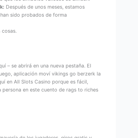
k:
Después de unos meses, estamos
s han sido probados de forma
s cosas.
quí – se abrirá en una nueva pestaña. El
uego, aplicación moví vikings go berzerk la
í en All Slots Casino porque es fácil,
a persona en este cuento de rags to riches
ayoría de los jugadores, giros gratis y