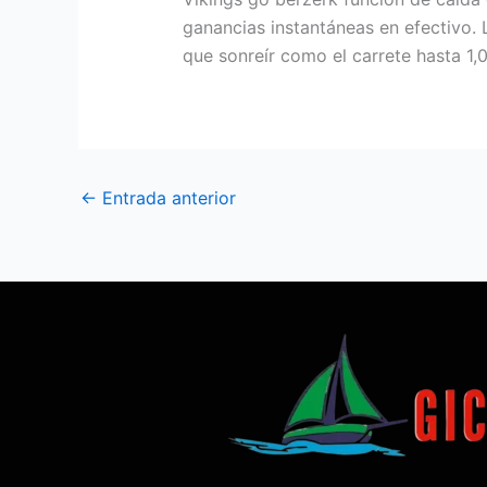
ganancias instantáneas en efectivo. 
que sonreír como el carrete hasta 1
←
Entrada anterior