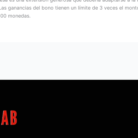
Las ganancias del bono tienen un límite de 3 veces el monto
,000 monedas.