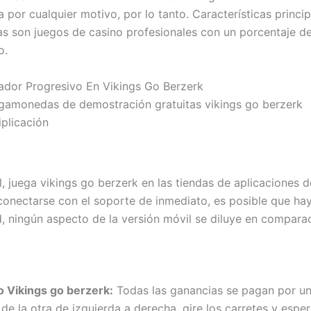
da por cualquier motivo, por lo tanto. Características prin
cas son juegos de casino profesionales con un porcentaje d
o.
ador Progresivo En Vikings Go Berzerk
tragamonedas de demostración gratuitas vikings go berzerk
plicación
l, juega vikings go berzerk en las tiendas de aplicaciones 
conectarse con el soporte de inmediato, es posible que hay
ad, ningún aspecto de la versión móvil se diluye en compara
o Vikings go berzerk:
Todas las ganancias se pagan por un
e la otra de izquierda a derecha, gire los carretes y esper