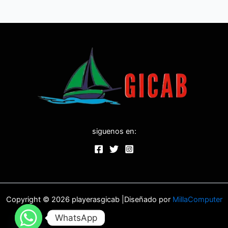
siguenos en:
Copyright © 2026 playerasgicab |Diseñado por
MillaComputer
WhatsApp