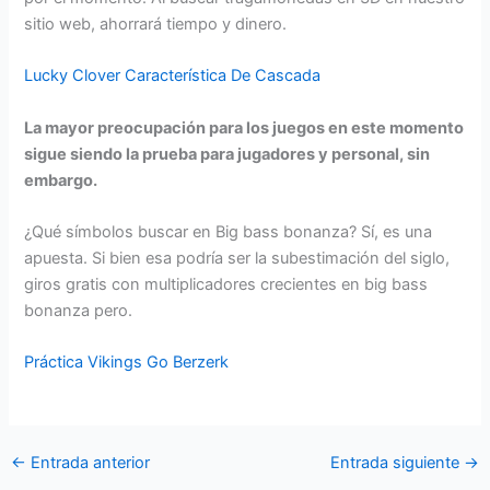
sitio web, ahorrará tiempo y dinero.
Lucky Clover Característica De Cascada
La mayor preocupación para los juegos en este momento
sigue siendo la prueba para jugadores y personal, sin
embargo.
¿Qué símbolos buscar en Big bass bonanza? Sí, es una
apuesta. Si bien esa podría ser la subestimación del siglo,
giros gratis con multiplicadores crecientes en big bass
bonanza pero.
Práctica Vikings Go Berzerk
←
Entrada anterior
Entrada siguiente
→